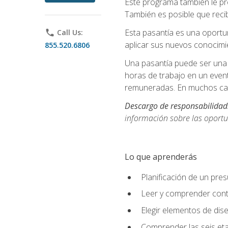
Este programa también le pr
También es posible que recib
Esta pasantía es una oportun
phone
Call Us:
aplicar sus nuevos conocimi
855.520.6806
Una pasantía puede ser una 
horas de trabajo en un even
remuneradas. En muchos cas
Descargo de responsabilidad
información sobre las oportu
Lo que aprenderás
Planificación de un pre
Leer y comprender cont
Elegir elementos de diseñ
Comprender las seis eta