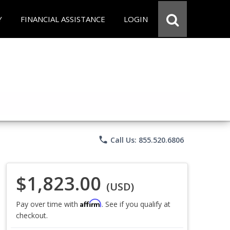
Y
FINANCIAL ASSISTANCE
LOGIN
phone
Call Us: 855.520.6806
$1,823.00
(USD)
Affirm
Pay over time with
. See if you qualify at
checkout.