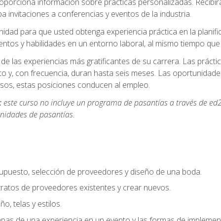
oporciona información sobre prácticas personalizadas. Recibirá
a invitaciones a conferencias y eventos de la industria.
idad para que usted obtenga experiencia práctica en la planifi
entos y habilidades en un entorno laboral, al mismo tiempo qu
de las experiencias más gratificantes de su carrera. Las práct
to y, con frecuencia, duran hasta seis meses. Las oportunida
os, estas posiciones conducen al empleo.
:
este curso no incluye un programa de pasantías a través de ed2
nidades de pasantías.
supuesto, selección de proveedores y diseño de una boda.
ratos de proveedores existentes y crear nuevos.
o, telas y estilos.
pas de una experiencia en un evento y las formas de implement