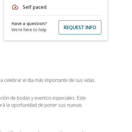
speed
Self paced
Have a question?
REQUEST INFO
We're here to help
a celebrar el día más importante de sus vidas.
ución de bodas y eventos especiales. Este
dará la oportunidad de poner sus nuevas