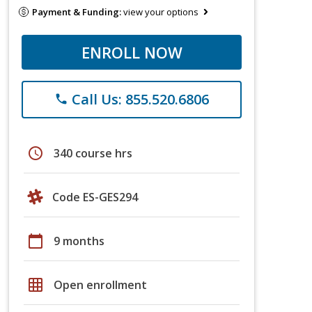
Payment & Funding:
view your options
ENROLL NOW
Call Us: 855.520.6806
phone
schedule
340 course hrs
Code ES-GES294
calendar_today
9 months
grid_on
Open enrollment