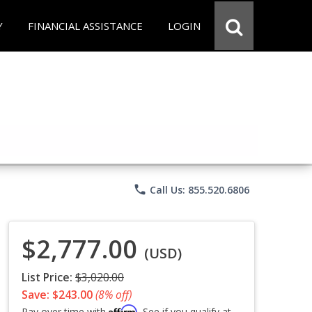
Y
FINANCIAL ASSISTANCE
LOGIN
phone
Call Us: 855.520.6806
$2,777.00
(USD)
List Price:
$3,020.00
Save: $243.00
(8% off)
Affirm
Pay over time with
. See if you qualify at