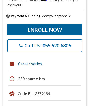
checkout.
Payment & Funding:
view your options
ENROLL NOW
Call Us: 855.520.6806
phone
info
Career series
schedule
280 course hrs
Code BIL-GES2139