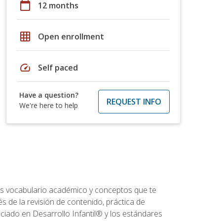
calendar_today
12 months
grid_on
Open enrollment
speed
Self paced
Have a question?
REQUEST INFO
We're here to help
rás vocabulario académico y conceptos que te
s de la revisión de contenido, práctica de
iado en Desarrollo Infantil® y los estándares