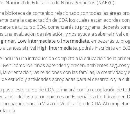
ción Nacional de Educación de Niños Pequeños (NAEYC).
a biblioteca de contenido relacionado con todas las áreas pr
te para la capacitación de CDA los cuales están acordes con l
parte de tu curso CDA, comenzarás tu programa, deberás toma
s una evaluación de nivelación, y nos ayuda a saber el nivel de 
ginner, Low Intermediate o Intermediate
, empezarás tu pro
o alcances el nivel
High Intermediate
, podrás inscribirte en Ed
incluirá una introducción completa a la educación de la prime
cluyen: cómo los niños aprenden y crecen, ambientes seguros y sa
 la orientación, las relaciones con las familias, la creatividad y
s de estudio y actividades apropiadas para el desarrollo y la cul
 paso, este curso de CDA culminará con la recopilación de toda
mentación del instructor, quien es un Especialista Certificado e
preparado para la Visita de Verificación de CDA. Al completar el
nfancia.