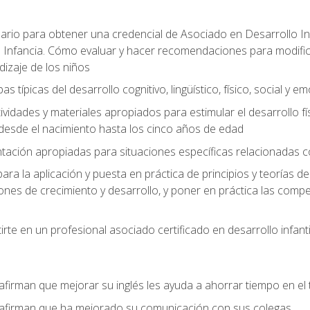
ario para obtener una credencial de Asociado en Desarrollo Inf
 Infancia. Cómo evaluar y hacer recomendaciones para modificar 
dizaje de los niños
as típicas del desarrollo cognitivo, lingüístico, físico, social y e
ividades y materiales apropiados para estimular el desarrollo físic
desde el nacimiento hasta los cinco años de edad
entación apropiadas para situaciones específicas relacionadas 
ra la aplicación y puesta en práctica de principios y teorías de
nes de crecimiento y desarrollo, y poner en práctica las compe
rte en un profesional asociado certificado en desarrollo infanti
afirman que mejorar su inglés les ayuda a ahorrar tiempo en el 
 afirman que ha mejorado su comunicación con sus colegas