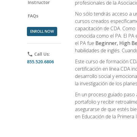
Instructor
profesionales de la Asocia
No sólo tendrás acceso a un
FAQs
cursos creados específicamen
capacitación de CDA. Como 
ENROLL NOW
conocida como el PA. El PA e
el PA fue
Beginner, High Be
habilidades de inglés. Cuand
phone
Call Us:
Este curso de formación CDA 
855.520.6806
certificación en línea CDA in
desarrollo social y emocional,
la investigación de los plane
En un proceso guiado paso a
portafolio y recibir retroali
asegurarse de que estés bien 
en Educación de la Primera I