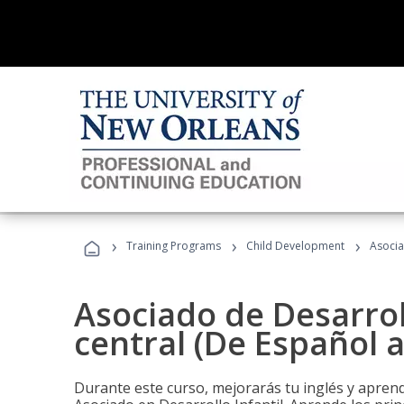
›
›
›
Training Programs
Child Development
Asocia
Asociado de Desarroll
central (De Español a
Durante este curso, mejorarás tu inglés y aprend