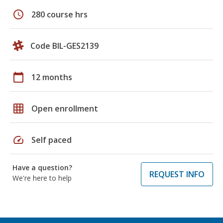
schedule
280 course hrs
Code BIL-GES2139
calendar_today
12 months
grid_on
Open enrollment
speed
Self paced
Have a question?
REQUEST INFO
We're here to help