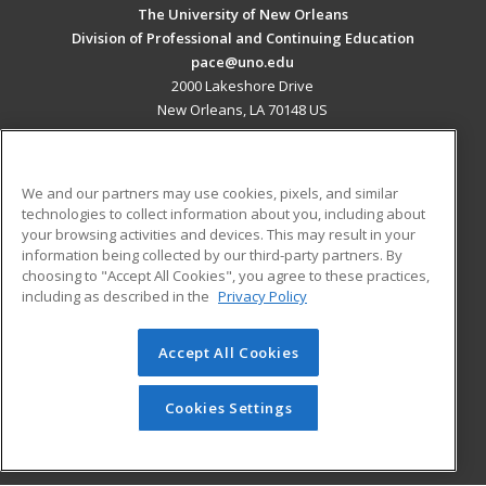
The University of New Orleans
Division of Professional and Continuing Education
pace@uno.edu
2000 Lakeshore Drive
New Orleans, LA 70148 US
MAIN CONTENT
Career Training
We and our partners may use cookies, pixels, and similar
technologies to collect information about you, including about
ADDITIONAL RESOURCES
your browsing activities and devices. This may result in your
information being collected by our third-party partners. By
Military
Student Blog
choosing to "Accept All Cookies", you agree to these practices,
Financial Assistance
including as described in the
Privacy Policy
Help
Accept All Cookies
© 2026 ed2go, a division of Cengage Learning. All rights
reserved. The material on this site cannot be reproduced or
redistributed unless you have obtained prior written
Cookies Settings
permission from Cengage Learning.
Privacy Policy