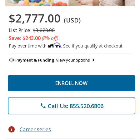
$2,777.00
(USD)
List Price:
$3,020.00
Save: $243.00
(8% off)
Affirm
Pay over time with
. See if you qualify at checkout.
Payment & Funding:
view your options
ENROLL NOW
Call Us: 855.520.6806
phone
info
Career series