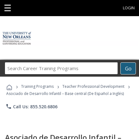
☰
LOGIN
Search
Go
Career
Training
›
›
›
Programs
Training Programs
Teacher Professional Development
Asociado de Desarrollo Infantil – Base central (De Español a Inglés)
phone
Call Us: 855.520.6806
Asociado de Desarrollo Infantil –