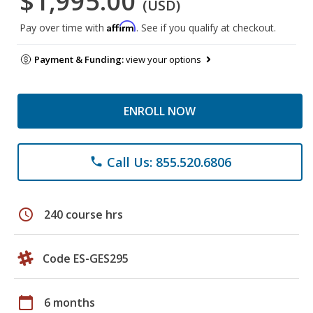
$1,995.00
(USD)
Affirm
Pay over time with
. See if you qualify at checkout.
Payment & Funding:
view your options
ENROLL NOW
Call Us: 855.520.6806
phone
schedule
240 course hrs
Code ES-GES295
calendar_today
6 months