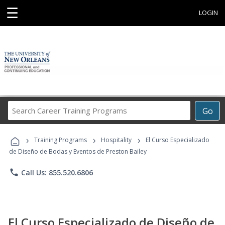
☰
LOGIN
Search
Go
Career
Training
›
›
›
Programs
Training Programs
Hospitality
El Curso Especializado
de Diseño de Bodas y Eventos de Preston Bailey
phone
Call Us: 855.520.6806
El Curso Especializado de Diseño de