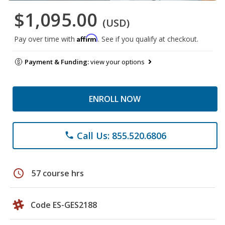
$1,095.00
(USD)
Affirm
Pay over time with
. See if you qualify at checkout.
Payment & Funding:
view your options
ENROLL NOW
Call Us: 855.520.6806
phone
schedule
57 course hrs
Code ES-GES2188