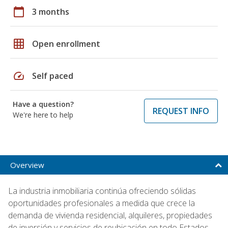
calendar_today
3 months
grid_on
Open enrollment
speed
Self paced
Have a question?
REQUEST INFO
We're here to help
Overview
La industria inmobiliaria continúa ofreciendo sólidas
oportunidades profesionales a medida que crece la
demanda de vivienda residencial, alquileres, propiedades
de inversión y servicios de reubicación en todo Estados