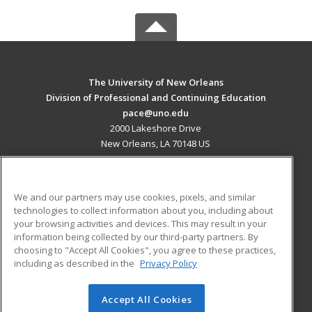
The University of New Orleans
Division of Professional and Continuing Education
pace@uno.edu
2000 Lakeshore Drive
New Orleans, LA 70148 US
MAIN CONTENT
Career Training
We and our partners may use cookies, pixels, and similar
technologies to collect information about you, including about
ADDITIONAL RESOURCES
your browsing activities and devices. This may result in your
information being collected by our third-party partners. By
Military
Student Blog
choosing to "Accept All Cookies", you agree to these practices,
Financial Assistance
including as described in the
Privacy Policy
Help
Accept All Cookies
© 2026 ed2go, a division of Cengage Learning. All rights