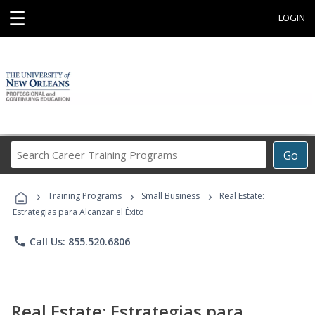
☰
LOGIN
Search
Go
Career
Training
›
›
›
Programs
Training Programs
Small Business
Real Estate:
Estrategias para Alcanzar el Éxito
phone
Call Us: 855.520.6806
Real Estate: Estrategias para