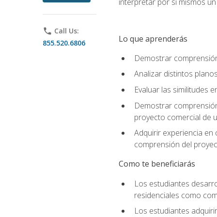
interpretar por sí mismos u
phone
Call Us:
Lo que aprenderás
855.520.6806
Demostrar comprensión d
Analizar distintos plan
Evaluar las similitudes
Demostrar comprensión d
proyecto comercial de u
Adquirir experiencia en
comprensión del proyec
Como te beneficiarás
Los estudiantes desarro
residenciales como come
Los estudiantes adquirir