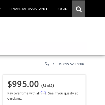
Y
FINANCIAL ASSISTANCE
LOGIN
phone
Call Us: 855.520.6806
$995.00
(USD)
Affirm
Pay over time with
. See if you qualify at
checkout.