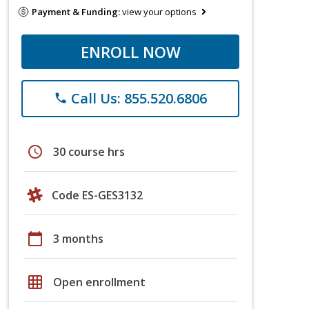
Payment & Funding:
view your options
ENROLL NOW
Call Us: 855.520.6806
phone
schedule
30 course hrs
Code ES-GES3132
calendar_today
3 months
grid_on
Open enrollment