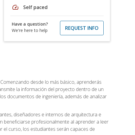
speed
Self paced
Have a question?
REQUEST INFO
We're here to help
a. Comenzando desde lo más básico, aprenderás
transmite la información del proyecto dentro de un
los documentos de ingeniería, además de analizar
jantes, diseñadores e internos de arquitectura e
n beneficiarse profesionalmente al aprender a leer
 el curso, los estudiantes serán capaces de